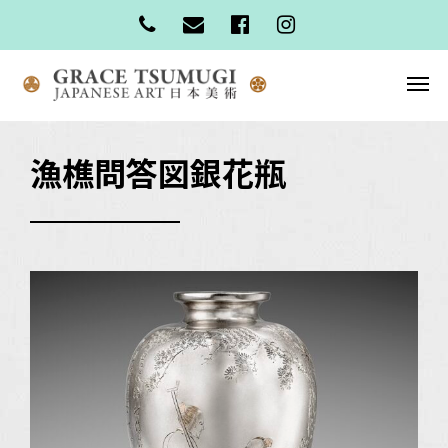
漁樵問答図銀花瓶