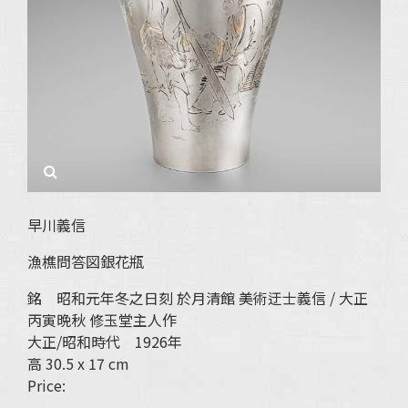
早川義信
漁樵問答図銀花瓶
銘 昭和元年冬之日刻 於月清館 美術迂士義信 / 大正
丙寅晩秋 修玉堂主人作
大正/昭和時代 1926年
高 30.5 x 17 cm
Price: