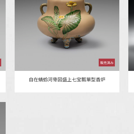
自在蜻蛉河骨図盛上七宝瓢箪型香炉